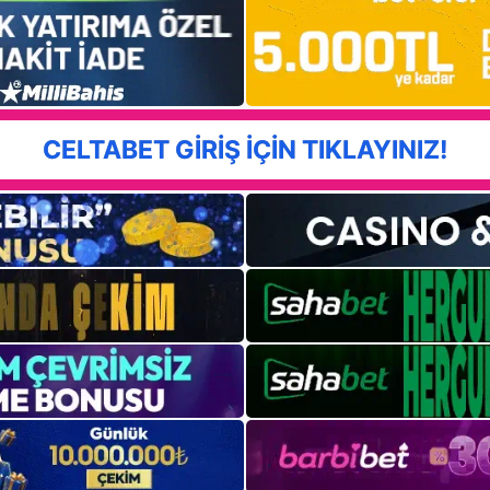
CELTABET GİRİŞ İÇİN TIKLAYINIZ!