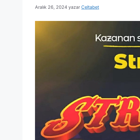
Aralık 26, 2024
yazar
Celtabet