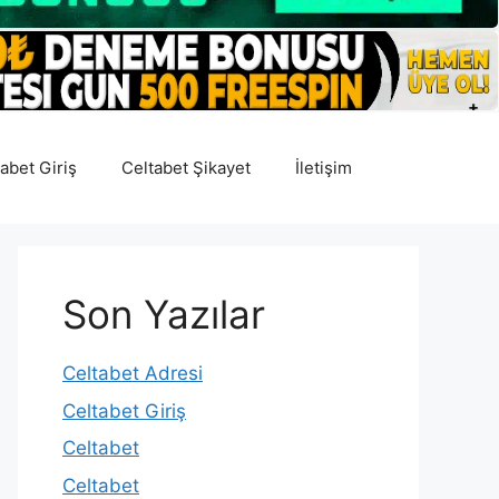
abet Giriş
Celtabet Şikayet
İletişim
Son Yazılar
Celtabet Adresi
Celtabet Giriş
Celtabet
Celtabet