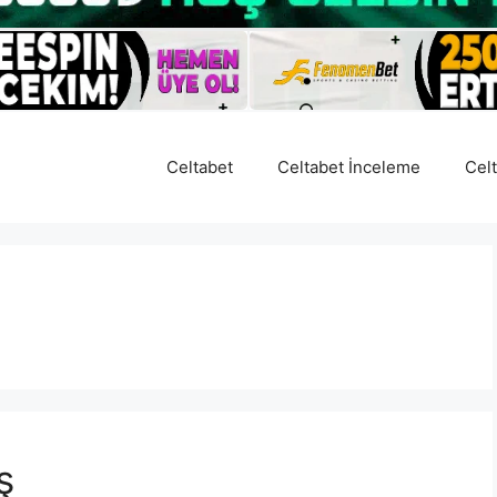
Celtabet
Celtabet İnceleme
Celt
ş