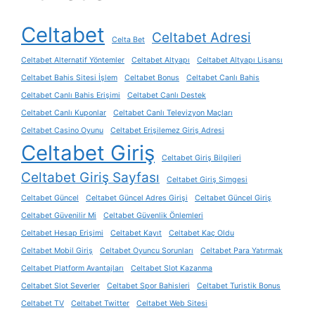
Celtabet
Celtabet Adresi
Celta Bet
Celtabet Alternatif Yöntemler
Celtabet Altyapı
Celtabet Altyapı Lisansı
Celtabet Bahis Sitesi İşlem
Celtabet Bonus
Celtabet Canlı Bahis
Celtabet Canlı Bahis Erişimi
Celtabet Canlı Destek
Celtabet Canlı Kuponlar
Celtabet Canlı Televizyon Maçları
Celtabet Casino Oyunu
Celtabet Erişilemez Giriş Adresi
Celtabet Giriş
Celtabet Giriş Bilgileri
Celtabet Giriş Sayfası
Celtabet Giriş Simgesi
Celtabet Güncel
Celtabet Güncel Adres Girişi
Celtabet Güncel Giriş
Celtabet Güvenilir Mi
Celtabet Güvenlik Önlemleri
Celtabet Hesap Erişimi
Celtabet Kayıt
Celtabet Kaç Oldu
Celtabet Mobil Giriş
Celtabet Oyuncu Sorunları
Celtabet Para Yatırmak
Celtabet Platform Avantajları
Celtabet Slot Kazanma
Celtabet Slot Severler
Celtabet Spor Bahisleri
Celtabet Turistik Bonus
Celtabet TV
Celtabet Twitter
Celtabet Web Sitesi