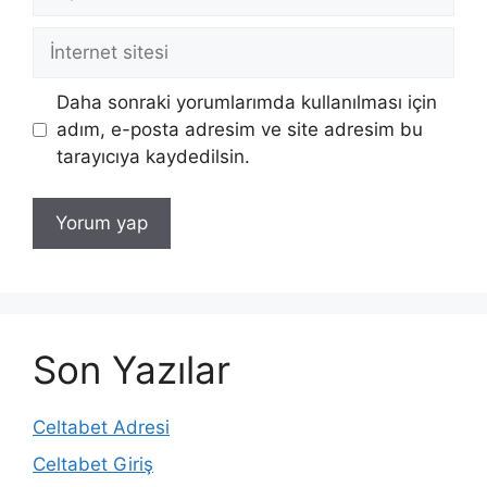
posta
İnternet
sitesi
Daha sonraki yorumlarımda kullanılması için
adım, e-posta adresim ve site adresim bu
tarayıcıya kaydedilsin.
Son Yazılar
Celtabet Adresi
Celtabet Giriş