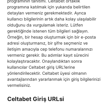
programının tanıtımı. Celtabet ortaklık
programına katılmak için yukarıda belirtilen
detayları vermeniz gerekmektedir. Ayrıca
kullanıcı bilgilerinin artık daha kolay ulaşılabilir
olduğunu da vurgulamak isteriz. Lütfen
gerektiğinde istenen tüm bilgileri sağlayın.
Örneğin, bir hesap oluşturmak için bir e-posta
adresi oluşturmanız, bir şifre seçmeniz ve
iletişim amacıyla cep telefonu numaralarınızı
vermeniz gerekir. Bu adımlar kayıt sürecini
kolaylaştıracaktır. Onaylandıktan sonra
kullanıcılar Celtabet giriş URL’lerine
yönlendirilecektir. Celtabet üyesi olmanın
avantajlarından yararlanmak için giriş bilgilerinizi
vermelisiniz.
Celtabet Giriş URLsi