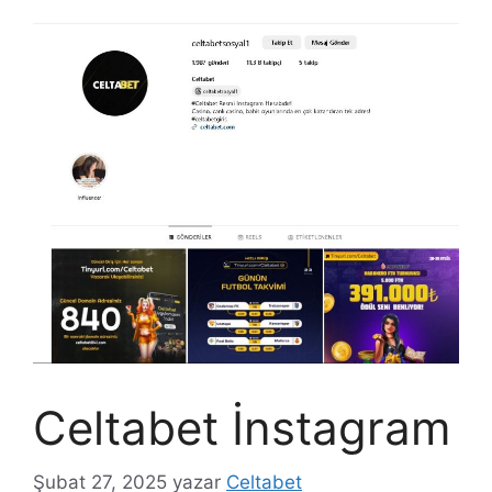
Celtabet İnstagram
Şubat 27, 2025
yazar
Celtabet