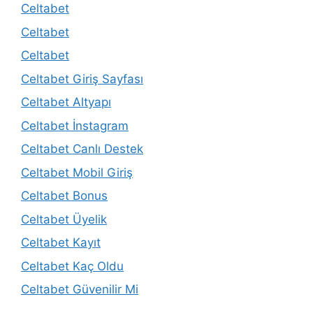
Celtabet
Celtabet
Celtabet
Celtabet Giriş Sayfası
Celtabet Altyapı
Celtabet İnstagram
Celtabet Canlı Destek
Celtabet Mobil Giriş
Celtabet Bonus
Celtabet Üyelik
Celtabet Kayıt
Celtabet Kaç Oldu
Celtabet Güvenilir Mi