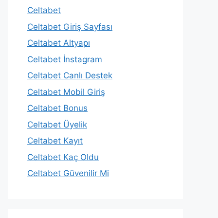
Celtabet
Celtabet Giriş Sayfası
Celtabet Altyapı
Celtabet İnstagram
Celtabet Canlı Destek
Celtabet Mobil Giriş
Celtabet Bonus
Celtabet Üyelik
Celtabet Kayıt
Celtabet Kaç Oldu
Celtabet Güvenilir Mi