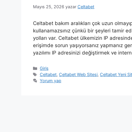
Mayıs 25, 2026
yazar
Celtabet
Celtabet bakım aralıkları çok uzun olmayı
kullanamazsınız çünkü bir şeyleri tamir ed
yolları var. Celtabet ülkemizin IP adresind
erişimde sorun yaşıyorsanız yapmanız ger
yazılımı IP adresinizi değiştirmek ve inter
Kategoriler
Giriş
Etiketler
Celtabet
,
Celtabet Web Sitesi
,
Celtabet Yeni Sit
Yorum yap