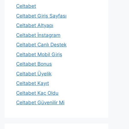
Celtabet
Celtabet Giriş Sayfası
Celtabet Altyapı
Celtabet İnstagram
Celtabet Canlı Destek
Celtabet Mobil Giriş
Celtabet Bonus
Celtabet Üyelik
Celtabet Kayıt
Celtabet Kaç Oldu
Celtabet Güvenilir Mi