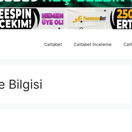
Celtabet
Celtabet İnceleme
Celt
 Bilgisi