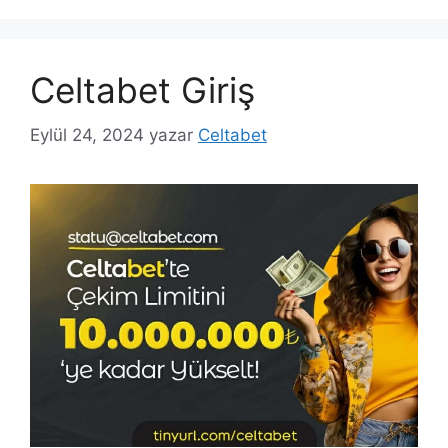
Celtabet Giriş
Eylül 24, 2024
yazar
Celtabet