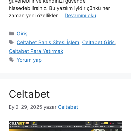
güvenebilir ve kendinizi güvende
hissedebilirsiniz. Bu yazılım iyidir çünkü her
zaman yeni özellikler …
Devamını oku
Kategoriler
Giriş
Etiketler
Celtabet Bahis Sitesi İşlem
,
Celtabet Giriş
,
Celtabet Para Yatırmak
Yorum yap
Celtabet
Eylül 29, 2025
yazar
Celtabet