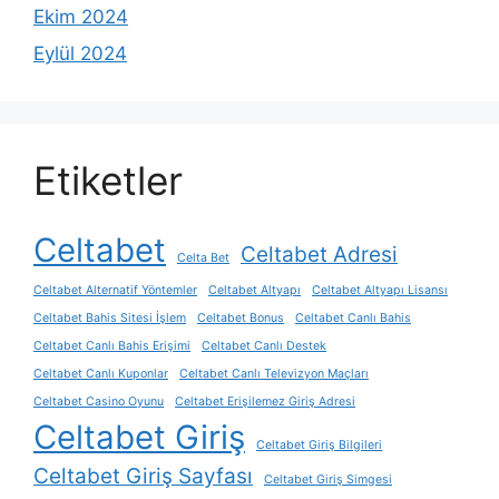
Ekim 2024
Eylül 2024
Etiketler
Celtabet
Celtabet Adresi
Celta Bet
Celtabet Alternatif Yöntemler
Celtabet Altyapı
Celtabet Altyapı Lisansı
Celtabet Bahis Sitesi İşlem
Celtabet Bonus
Celtabet Canlı Bahis
Celtabet Canlı Bahis Erişimi
Celtabet Canlı Destek
Celtabet Canlı Kuponlar
Celtabet Canlı Televizyon Maçları
Celtabet Casino Oyunu
Celtabet Erişilemez Giriş Adresi
Celtabet Giriş
Celtabet Giriş Bilgileri
Celtabet Giriş Sayfası
Celtabet Giriş Simgesi