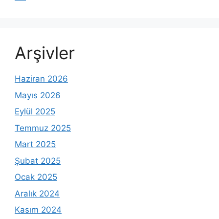
Arşivler
Haziran 2026
Mayıs 2026
Eylül 2025
Temmuz 2025
Mart 2025
Şubat 2025
Ocak 2025
Aralık 2024
Kasım 2024