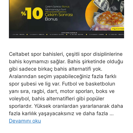
Celtabet spor bahisleri, çeşitli spor disiplinlerine
bahis koymamızı sağlar. Bahis şirketinde olduğu
gibi sadece birkaç bahis alternatifi yok.
Aralarından seçim yapabileceğiniz fazla farklı
spor şubesi ve lig var. Futbol ve basketbolun
yanı sıra, ragbi, dart, motor sporları, boks ve
voleybol, bahis alternatifleri gibi popüler
sporlardır. Yüksek oranlardan yararlanarak daha
fazla karlılık yaşayacaksınız ve daha fazla …
Devamını oku