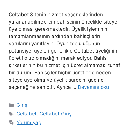
Celtabet Sitenin hizmet seçeneklerinden
yararlanabilmek için bahisçinin öncelikle siteye
üye olması gerekmektedir. Üyelik işleminin
tamamlanmasının ardından bahisçilerin
sorularını yanıtlayın. Oyun topluluğunun
potansiyel üyeleri genellikle Celtabet üyeliğinin
ücretli olup olmadığını merak ediyor. Bahis
şirketlerinin bu hizmet için ücret almaması tuhaf
bir durum. Bahisçiler hiçbir ücret ödemeden
siteye üye olma ve üyelik sürecini geçme
seçeneğine sahiptir. Ayrıca …
Devamını oku
Kategoriler
Giriş
Etiketler
Celtabet
,
Celtabet Giriş
Yorum yap