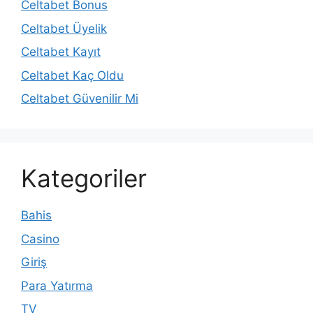
Celtabet Bonus
Celtabet Üyelik
Celtabet Kayıt
Celtabet Kaç Oldu
Celtabet Güvenilir Mi
Kategoriler
Bahis
Casino
Giriş
Para Yatırma
TV