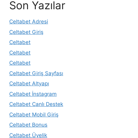
Son Yazılar
Celtabet Adresi
Celtabet Giriş
Celtabet
Celtabet
Celtabet
Celtabet Giriş Sayfası
Celtabet Altyapı
Celtabet İnstagram
Celtabet Canlı Destek
Celtabet Mobil Giriş
Celtabet Bonus
Celtabet Üyelik