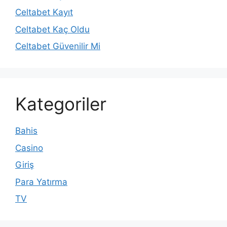
Celtabet Kayıt
Celtabet Kaç Oldu
Celtabet Güvenilir Mi
Kategoriler
Bahis
Casino
Giriş
Para Yatırma
TV