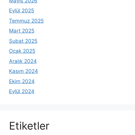
Mayıs 2026
Eylül 2025
Temmuz 2025
Mart 2025
Şubat 2025
Ocak 2025
Aralık 2024
Kasım 2024
Ekim 2024
Eylül 2024
Etiketler