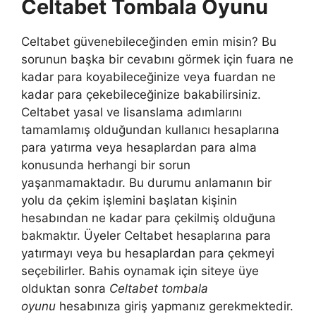
Celtabet Tombala Oyunu
Celtabet güvenebileceğinden emin misin? Bu
sorunun başka bir cevabını görmek için fuara ne
kadar para koyabileceğinize veya fuardan ne
kadar para çekebileceğinize bakabilirsiniz.
Celtabet yasal ve lisanslama adımlarını
tamamlamış olduğundan kullanıcı hesaplarına
para yatırma veya hesaplardan para alma
konusunda herhangi bir sorun
yaşanmamaktadır. Bu durumu anlamanın bir
yolu da çekim işlemini başlatan kişinin
hesabından ne kadar para çekilmiş olduğuna
bakmaktır. Üyeler Celtabet hesaplarına para
yatırmayı veya bu hesaplardan para çekmeyi
seçebilirler. Bahis oynamak için siteye üye
olduktan sonra
Celtabet tombala
oyunu
hesabınıza giriş yapmanız gerekmektedir.