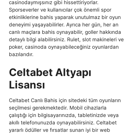
casinodaymışsınız gibi hissettiriyorlar.
Sporseverler ve kullanıcılar çok önemli spor
etkinliklerine bahis yaparak unutulmaz bir oyun
deneyimi yaşayabilirler. Ayrıca her gün, her an
canlı maçlara bahis oynayabilir, goller hakkında
detaylı bilgi alabilirsiniz. Rulet, slot makineleri ve
poker, casinoda oynayabileceğiniz oyunlardan
bazılarıdır.
Celtabet Altyapı
Lisansı
Celtabet Canlı Bahis için sitedeki tüm oyunların
seçilmesi gerekmektedir. Mobil cihazlarla
çalıştığı için bilgisayarınızda, tabletinizde veya
akıllı telefonunuzda oynayabilirsiniz. Celtabet
yararlı ödüller ve fırsatlar sunan iyi bir web