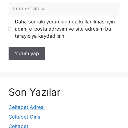
İnternet
sitesi
Daha sonraki yorumlarımda kullanılması için
adım, e-posta adresim ve site adresim bu
tarayıcıya kaydedilsin.
Son Yazılar
Celtabet Adresi
Celtabet Giriş
Celtabet