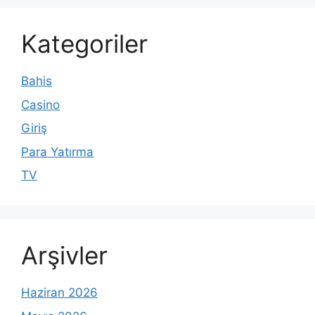
Kategoriler
Bahis
Casino
Giriş
Para Yatırma
TV
Arşivler
Haziran 2026