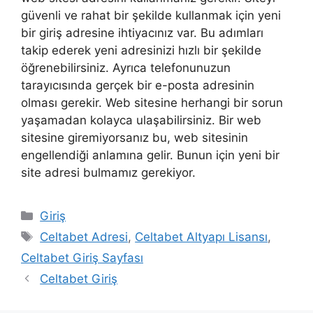
güvenli ve rahat bir şekilde kullanmak için yeni
bir giriş adresine ihtiyacınız var. Bu adımları
takip ederek yeni adresinizi hızlı bir şekilde
öğrenebilirsiniz. Ayrıca telefonunuzun
tarayıcısında gerçek bir e-posta adresinin
olması gerekir. Web sitesine herhangi bir sorun
yaşamadan kolayca ulaşabilirsiniz. Bir web
sitesine giremiyorsanız bu, web sitesinin
engellendiği anlamına gelir. Bunun için yeni bir
site adresi bulmamız gerekiyor.
Kategoriler
Giriş
Etiketler
Celtabet Adresi
,
Celtabet Altyapı Lisansı
,
Celtabet Giriş Sayfası
Celtabet Giriş