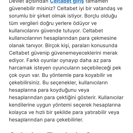
Devlet açısından
Celtabet giriş
tamamen
güvenebilir misiniz? Celtabet iyi bir vatandaş ve
sorumlu bir şirket olmak istiyor. Borçlu olduğu
tüm vergileri doğru yerlere ödüyor ve
kullanıcılarını güvende tutuyor. Celtabet
kullanıcılarının hesaplarından para çekmesine
olanak tanıyor. Birçok kişi, paraları konusunda
Celtabet güvenip güvenemeyeceklerini merak
ediyor. Farklı oyunlar oynayıp daha az para
harcamak isteyen oyuncuların seçebileceği pek
çok oyun var. Bu yöntemle para koyabilir ve
çekebilirsiniz. Bu seçenekler, kullanıcıların
hesaplarına para koyduğunu veya
hesaplarından para çektiğini gösterir. Kullanıcılar
kendilerine uygun yöntemi seçerek hesaplarına
kolayca ve hızlı bir şekilde para yatırabilir veya
hesaplarından para çekebilirler.