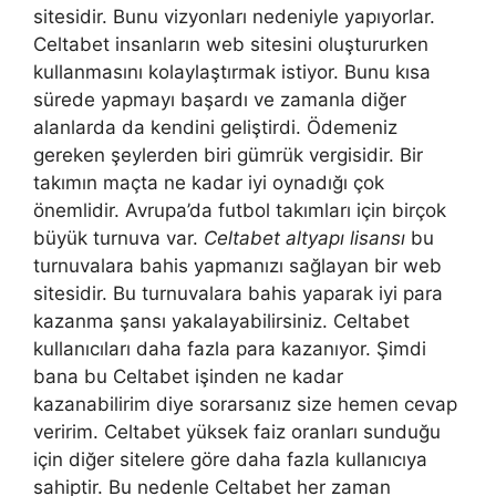
sitesidir. Bunu vizyonları nedeniyle yapıyorlar.
Celtabet insanların web sitesini oluştururken
kullanmasını kolaylaştırmak istiyor. Bunu kısa
sürede yapmayı başardı ve zamanla diğer
alanlarda da kendini geliştirdi. Ödemeniz
gereken şeylerden biri gümrük vergisidir. Bir
takımın maçta ne kadar iyi oynadığı çok
önemlidir. Avrupa’da futbol takımları için birçok
büyük turnuva var.
Celtabet altyapı lisansı
bu
turnuvalara bahis yapmanızı sağlayan bir web
sitesidir. Bu turnuvalara bahis yaparak iyi para
kazanma şansı yakalayabilirsiniz. Celtabet
kullanıcıları daha fazla para kazanıyor. Şimdi
bana bu Celtabet işinden ne kadar
kazanabilirim diye sorarsanız size hemen cevap
veririm. Celtabet yüksek faiz oranları sunduğu
için diğer sitelere göre daha fazla kullanıcıya
sahiptir. Bu nedenle Celtabet her zaman