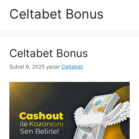
Celtabet Bonus
Celtabet Bonus
Şubat 6, 2025
yazar
Celtabet