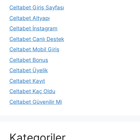
Celtabet Giriş Sayfası
Celtabet Altyapı
Celtabet İnstagram
Celtabet Canlı Destek
Celtabet Mobil Giriş
Celtabet Bonus
Celtabet Üyelik
Celtabet Kayıt
Celtabet Kaç Oldu
Celtabet Güvenilir Mi
Kategoriler