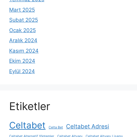
Mart 2025
Şubat 2025
Ocak 2025
Aralık 2024
Kasım 2024
Ekim 2024
Eylül 2024
Etiketler
Celtabet
Celtabet Adresi
Celta Bet
Celtabet Alternatif Yöntemler
Celtabet Altyapı
Celtabet Altyapı Lisansı