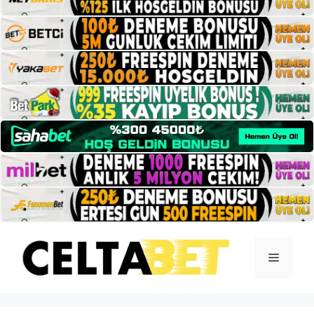
İçeriğe
atla
Menü