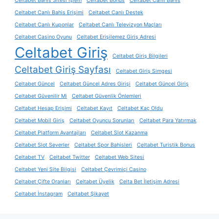
Celtabet Bahis Sitesi İşlem
Celtabet Bonus
Celtabet Canlı Bahis
Celtabet Canlı Bahis Erişimi
Celtabet Canlı Destek
Celtabet Canlı Kuponlar
Celtabet Canlı Televizyon Maçları
Celtabet Casino Oyunu
Celtabet Erişilemez Giriş Adresi
Celtabet Giriş
Celtabet Giriş Bilgileri
Celtabet Giriş Sayfası
Celtabet Giriş Simgesi
Celtabet Güncel
Celtabet Güncel Adres Girişi
Celtabet Güncel Giriş
Celtabet Güvenilir Mi
Celtabet Güvenlik Önlemleri
Celtabet Hesap Erişimi
Celtabet Kayıt
Celtabet Kaç Oldu
Celtabet Mobil Giriş
Celtabet Oyuncu Sorunları
Celtabet Para Yatırmak
Celtabet Platform Avantajları
Celtabet Slot Kazanma
Celtabet Slot Severler
Celtabet Spor Bahisleri
Celtabet Turistik Bonus
Celtabet TV
Celtabet Twitter
Celtabet Web Sitesi
Celtabet Yeni Site Bilgisi
Celtabet Çevrimiçi Casino
Celtabet Çifte Oranları
Celtabet Üyelik
Celta Bet İletişim Adresi
Celtabet İnstagram
Celtabet Şikayet