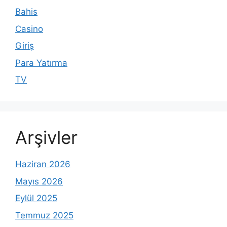
Bahis
Casino
Giriş
Para Yatırma
TV
Arşivler
Haziran 2026
Mayıs 2026
Eylül 2025
Temmuz 2025