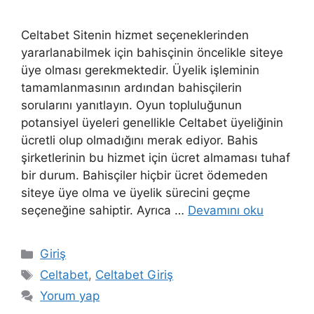
Celtabet Sitenin hizmet seçeneklerinden
yararlanabilmek için bahisçinin öncelikle siteye
üye olması gerekmektedir. Üyelik işleminin
tamamlanmasının ardından bahisçilerin
sorularını yanıtlayın. Oyun topluluğunun
potansiyel üyeleri genellikle Celtabet üyeliğinin
ücretli olup olmadığını merak ediyor. Bahis
şirketlerinin bu hizmet için ücret almaması tuhaf
bir durum. Bahisçiler hiçbir ücret ödemeden
siteye üye olma ve üyelik sürecini geçme
seçeneğine sahiptir. Ayrıca …
Devamını oku
Kategoriler
Giriş
Etiketler
Celtabet
,
Celtabet Giriş
Yorum yap