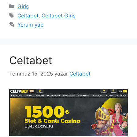
Kategoriler
Giriş
Etiketler
Celtabet
,
Celtabet Giriş
Yorum yap
Celtabet
Temmuz 15, 2025
yazar
Celtabet