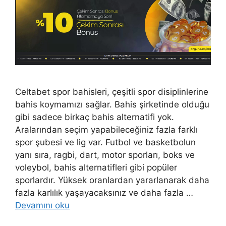
Celtabet spor bahisleri, çeşitli spor disiplinlerine
bahis koymamızı sağlar. Bahis şirketinde olduğu
gibi sadece birkaç bahis alternatifi yok.
Aralarından seçim yapabileceğiniz fazla farklı
spor şubesi ve lig var. Futbol ve basketbolun
yanı sıra, ragbi, dart, motor sporları, boks ve
voleybol, bahis alternatifleri gibi popüler
sporlardır. Yüksek oranlardan yararlanarak daha
fazla karlılık yaşayacaksınız ve daha fazla …
Devamını oku