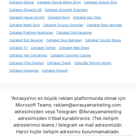
Celtabet Güncel
Celtabet Güncel Adres Girişi
Celtabet Güncel Giriş
Celtabet Güvenilir Mi
Celtabet Güvenlik Önlemleri
Celtabet Hesap Erişimi
Celtabet Kayıt
Celtabet Kaç Oldu
Celtabet Mobil Giriş
Celtabet Oyuncu Sorunları
Celtabet Para Yatırmak
Celtabet Platform Avantajları
Celtabet Slot Kazanma
Celtabet Slot Severler
Celtabet Spor Bahisleri
Celtabet Turistik Bonus
Celtabet TV
Celtabet Twitter
Celtabet Web Sitesi
Celtabet Yeni Site Bilgisi
Celtabet Çevrimiçi Casino
Celtabet Çifte Oranları
Celtabet Üyelik
Celta Bet İletişim Adresi
Celtabet İnstagram
Celtabet Şikayet
"Avrasya'nın en büyük reklam platformunda olmak için
Microsoft Teams:
reklam@avrasyamarketing.com
adresimizden veya Telegram: @Avrasyamarketing
adresimizden irtibat kurabilirsiniz. (Tek iletişim
adreslerimiz teams / telegram ve mail adresimizdir.
Harici hiçbir iletişim adresimiz bulunmamaktadır.