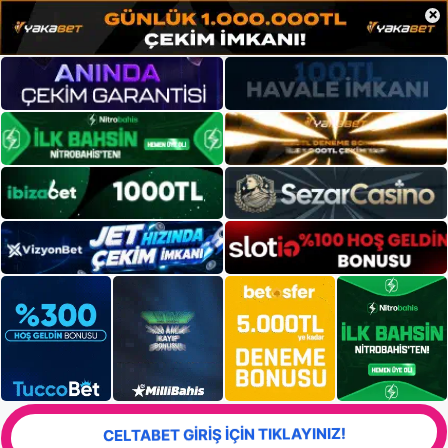
×
CELTABET GİRİŞ İÇİN TIKLAYINIZ!