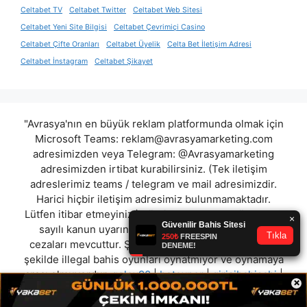
Celtabet TV
Celtabet Twitter
Celtabet Web Sitesi
Celtabet Yeni Site Bilgisi
Celtabet Çevrimiçi Casino
Celtabet Çifte Oranları
Celtabet Üyelik
Celta Bet İletişim Adresi
Celtabet İnstagram
Celtabet Şikayet
"Avrasya'nın en büyük reklam platformunda olmak için
Microsoft Teams:
reklam@avrasyamarketing.com
adresimizden veya Telegram: @Avrasyamarketing
adresimizden irtibat kurabilirsiniz. (Tek iletişim
adreslerimiz teams / telegram ve mail adresimizdir.
Harici hiçbir iletişim adresimiz bulunmamaktadır.
Lütfen itibar etmeyiniz.) Türkiye yasalarına göre 7258
sayılı kanun uyarınca yasa dışı bahis oynamanın
cezaları mevcuttur. Şu an bulunduğunuz site hiç bir
şekilde illegal bahis oyunları oynatmıyor ve oynamaya
aracı olmuyordur.
goley90
|
betexper
|
girisibahisabi
|
×
bettogg
|
hitbett
|
maltbahis
|
casobet
|
lavivabet
"