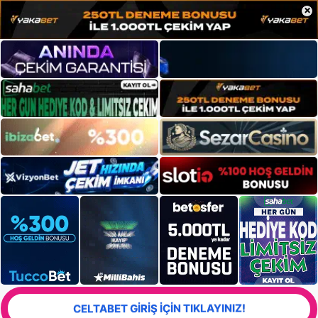
×
CELTABET GİRİŞ İÇİN TIKLAYINIZ!