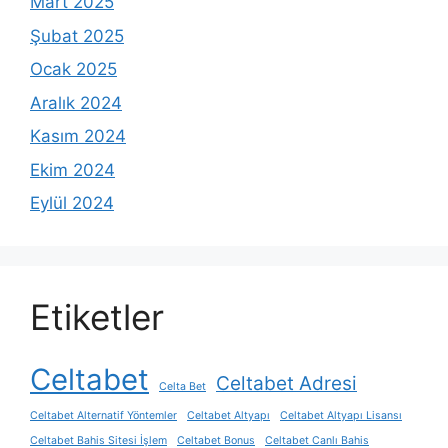
Mart 2025
Şubat 2025
Ocak 2025
Aralık 2024
Kasım 2024
Ekim 2024
Eylül 2024
Etiketler
Celtabet
Celtabet Adresi
Celta Bet
Celtabet Alternatif Yöntemler
Celtabet Altyapı
Celtabet Altyapı Lisansı
Celtabet Bahis Sitesi İşlem
Celtabet Bonus
Celtabet Canlı Bahis