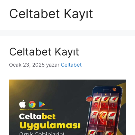
Celtabet Kayıt
Celtabet Kayıt
Ocak 23, 2025
yazar
Celtabet