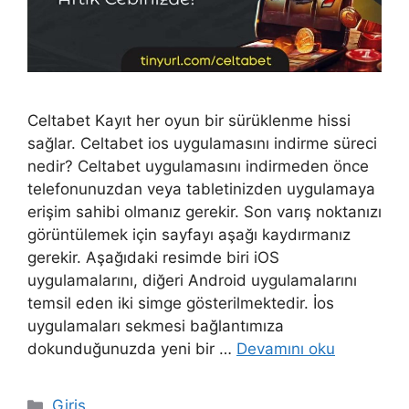
Celtabet Kayıt her oyun bir sürüklenme hissi
sağlar. Celtabet ios uygulamasını indirme süreci
nedir? Celtabet uygulamasını indirmeden önce
telefonunuzdan veya tabletinizden uygulamaya
erişim sahibi olmanız gerekir. Son varış noktanızı
görüntülemek için sayfayı aşağı kaydırmanız
gerekir. Aşağıdaki resimde biri iOS
uygulamalarını, diğeri Android uygulamalarını
temsil eden iki simge gösterilmektedir. İos
uygulamaları sekmesi bağlantımıza
dokunduğunuzda yeni bir …
Devamını oku
Kategoriler
Giriş