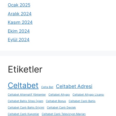
Ocak 2025
Aralık 2024
Kasım 2024
Ekim 2024
Eylül 2024
Etiketler
Celtabet
Celtabet Adresi
Celta Bet
Celtabet Alternatif Yöntemler
Celtabet Altyapı
Celtabet Altyapı Lisansı
Celtabet Bahis Sitesi İşlem
Celtabet Bonus
Celtabet Canlı Bahis
Celtabet Canlı Bahis Erişimi
Celtabet Canlı Destek
Celtabet Canlı Kuponlar
Celtabet Canlı Televizyon Maçları