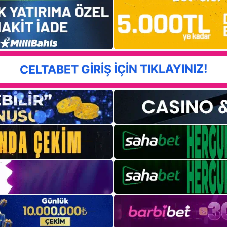
CELTABET GİRİŞ İÇİN TIKLAYINIZ!