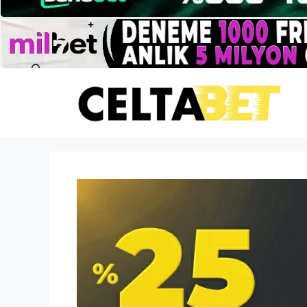
İçeriğe
atla