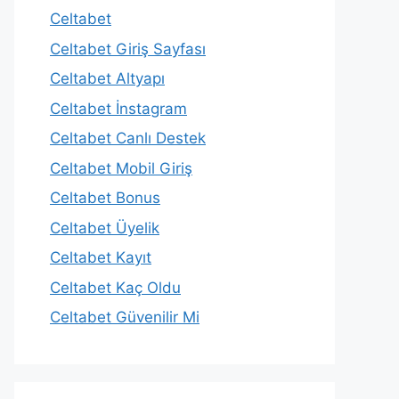
Celtabet
Celtabet Giriş Sayfası
Celtabet Altyapı
Celtabet İnstagram
Celtabet Canlı Destek
Celtabet Mobil Giriş
Celtabet Bonus
Celtabet Üyelik
Celtabet Kayıt
Celtabet Kaç Oldu
Celtabet Güvenilir Mi